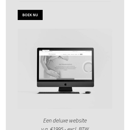
BOEK NU
Een deluxe website
v.a. €1995,- excl. BTW